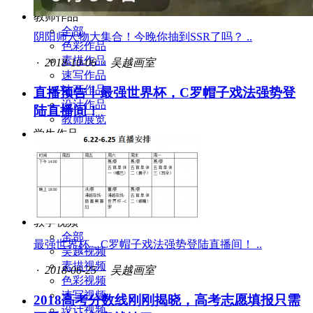
吴越杯赛
教师作品
全部
阴阳师人物大集合！今晚你抽到SSR了吗？ ..
色彩作品
素描作品
·
2018-10-06 ·
吴越画室
速写作品
油画作品
直播预告丨最强世界杯，C罗帽子戏法强势登
设计作品
陆直播间！
教师展览
学生作品
全部
色彩作品
素描作品
速写作品
设计作品
教学视频
全部
最强世界杯，C罗帽子戏法强势登陆直播间！ ..
吴越视频
素描视频
·
2018-06-25 ·
吴越画室
色彩视频
速写视频
2018高考分数线刚刚揭晓，高考志愿填报只需
设计视频