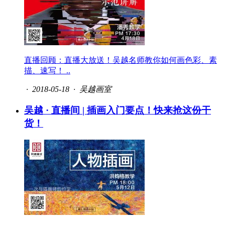
直播回顾：直播大放送！吴越名师教你如何画色彩、素
描、速写！ ..
·
2018-05-18 ·
吴越画室
吴越 · 直播间 | 插画入门要点！快来抢这份干
货！